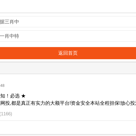
数据三肖中
真一肖中特
返回首页