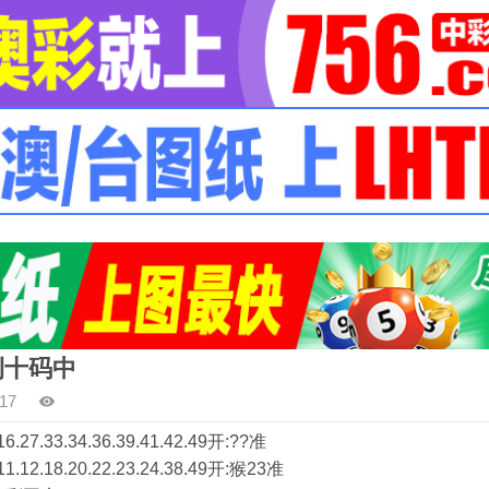
刊十码中
17
27.33.34.36.39.41.42.49开:??准
12.18.20.22.23.24.38.49开:猴23准