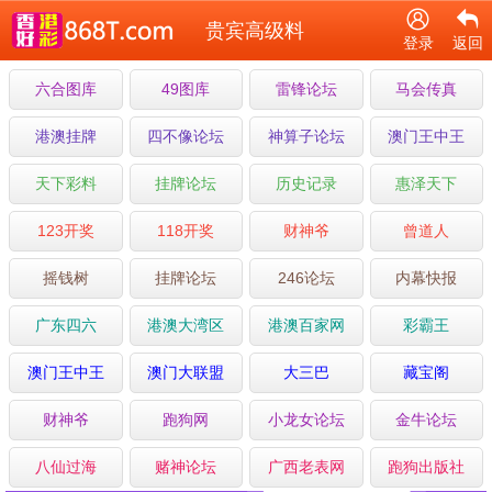
贵宾高级料
登录
返回
六合图库
49图库
雷锋论坛
马会传真
港澳挂牌
四不像论坛
神算子论坛
澳门王中王
天下彩料
挂牌论坛
历史记录
惠泽天下
123开奖
118开奖
财神爷
曾道人
摇钱树
挂牌论坛
246论坛
内幕快报
广东四六
港澳大湾区
港澳百家网
彩霸王
澳门王中王
澳门大联盟
大三巴
藏宝阁
财神爷
跑狗网
小龙女论坛
金牛论坛
八仙过海
赌神论坛
广西老表网
跑狗出版社