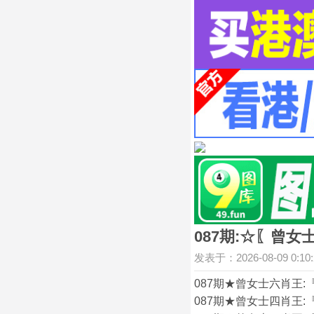
087期:☆〖曾
发表于：2026-08-09 0:10:
087期★曾女士六肖王
087期★曾女士四肖王: