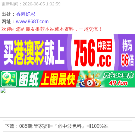
更新时间：2026-08-05 1:02:59
出处：
香港好彩
网址：
www.868T.com
欢迎向您的朋友推荐本站或本资料，一起交流！
下篇：
085期:管家婆‖≡『必中波色料』≡‖100%准