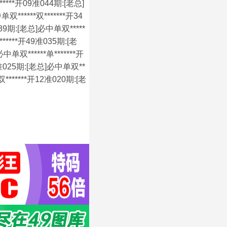
*****开09准044期:[老总]
双******双*******开34
039期:[老总]必中单双*****
******开49准035期:[老
中单双******单*******开
34准025期:[老总]必中单双**
双*******开12准020期:[老