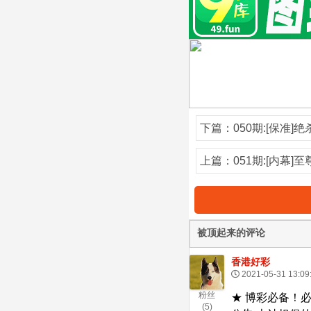
下篇：
050期:[保准]
上篇：
051期:[内幕]