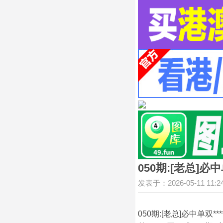
050期:[老总]必
发表于：2026-05-11 11:24
050期:[老总]必中单双****