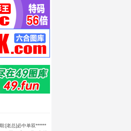
8期:[老总]必中单双******