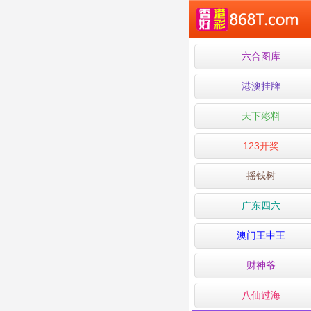
六合图库
港澳挂牌
天下彩料
123开奖
摇钱树
广东四六
澳门王中王
财神爷
八仙过海