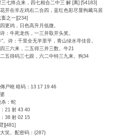
七终点来，四七相合二中三 解 [离] [54183]
万花开在羊左鸡右二合四，蓝红色彩尽显狗藏马居
之一][234]
角四更鸡，日色高升月低微。
。诗：牛死龙伤，一三并取开头奖。
“牛”。诗：千里全无半里平，青山绿水寻佳音。
九四三六来，二五得三并三数。牛21
：二五得码三七跟，六二中特三九来。狗34
曉 暗码：13 17 19 46
六婆
绝杀：蛇
1 射 43 40
8 射 02 15
[481]
大笑。配密码：{287}