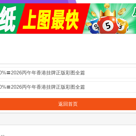
00%〓2026丙午年香港挂牌正版彩图全篇
00%〓2026丙午年香港挂牌正版彩图全篇
返回首页