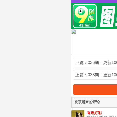
下篇：
036期：更新1
上篇：
038期：更新1