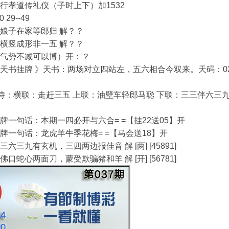
幼行孝道传礼仪（子时上下）加1532
 29--49
：娘子在家等郎归 解？？
：横竖成形非一五 解？？
（气势不减可以博）开：？
天书挂牌 》天书：两场对立四站左，五六相合今双来。天码：02，0
联诗：横联：走赶三五 上联：油壁车轻郎马聪 下联：三三伴六三九
牌一句话：本期一四必开与六合= =【挂22送05】开
挂牌一句话：龙虎羊牛季花梅= =【马会送18】开
六三九有玄机，三四两边报佳音 解 [两] [45891]
口蛇心两面刀，蒙受欺骗猪和羊 解 [开] [56781]