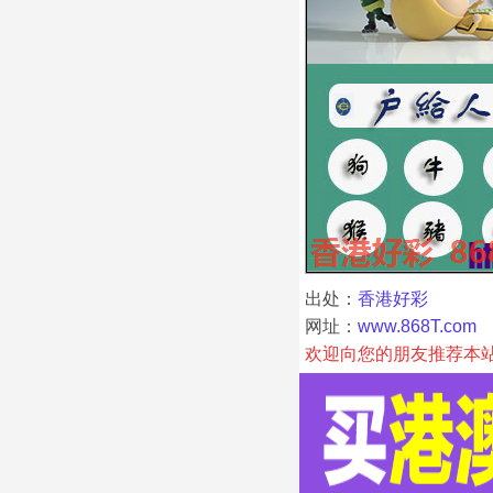
出处：
香港好彩
网址：
www.868T.com
欢迎向您的朋友推荐本