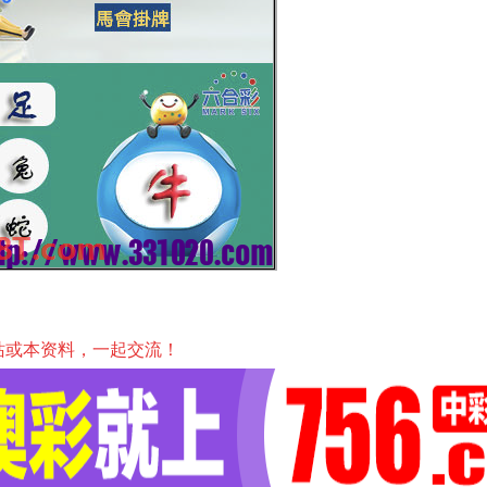
站或本资料，一起交流！