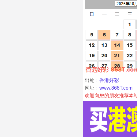
出处：
香港好彩
网址：
www.868T.com
欢迎向您的朋友推荐本