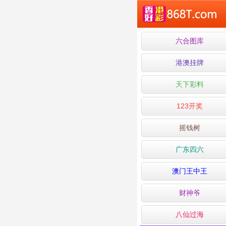
六合图库
港澳挂牌
天下彩料
123开奖
摇钱树
广东四六
澳门王中王
财神爷
八仙过海