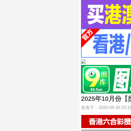
2025年10月份
发表于：2025-09-30 23:18