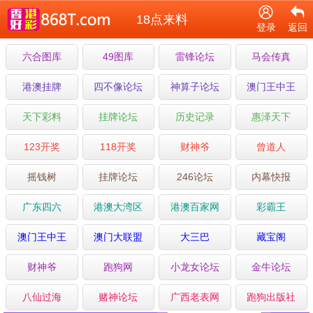
18点来料
登录
返回
六合图库
49图库
雷锋论坛
马会传真
港澳挂牌
四不像论坛
神算子论坛
澳门王中王
天下彩料
挂牌论坛
历史记录
惠泽天下
123开奖
118开奖
财神爷
曾道人
摇钱树
挂牌论坛
246论坛
内幕快报
广东四六
港澳大湾区
港澳百家网
彩霸王
澳门王中王
澳门大联盟
大三巴
藏宝阁
财神爷
跑狗网
小龙女论坛
金牛论坛
八仙过海
赌神论坛
广西老表网
跑狗出版社