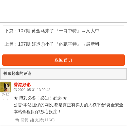
下篇：
107期:黄金马来了『一肖中特』→又大中
上篇：
107期:好运㊣小子『必赢平特』→最新料
返回首页