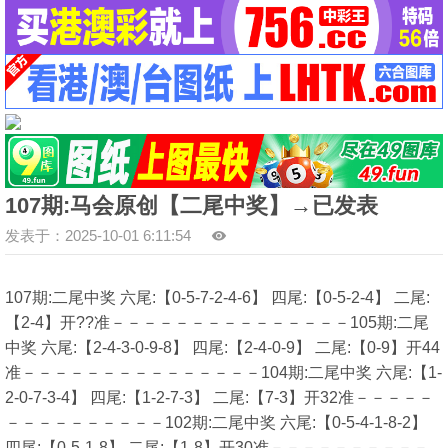
107期:马会原创【二尾中奖】→已发表
发表于：2025-10-01 6:11:54
107期:二尾中奖 六尾:【0-5-7-2-4-6】 四尾:【0-5-2-4】 二尾:
【2-4】开??准－－－－－－－－－－－－－－－105期:二尾
中奖 六尾:【2-4-3-0-9-8】 四尾:【2-4-0-9】 二尾:【0-9】开44
准－－－－－－－－－－－－－－－104期:二尾中奖 六尾:【1-
2-0-7-3-4】 四尾:【1-2-7-3】 二尾:【7-3】开32准－－－－－
－－－－－－－－－－102期:二尾中奖 六尾:【0-5-4-1-8-2】
四尾:【0-5-1-8】 二尾:【1-8】开30准－－－－－－－－－－