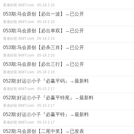
香港好彩 868T.com
05-18 2:10
053期:马会原创【必出一波】→已公开
香港好彩 868T.com
05-18 2:10
053期:马会原创【必出单双】→已公开
香港好彩 868T.com
05-18 2:10
053期:马会原创【必杀三肖】→已公开
香港好彩 868T.com
05-18 2:10
053期:马会原创【必出三行】→已公开
香港好彩 868T.com
05-18 2:10
052期:好运㊣小子『必赢平码』→最新料
香港好彩 868T.com
05-15 2:17
052期:好运㊣小子『必赢平特尾』→最新料
香港好彩 868T.com
05-15 2:17
052期:好运㊣小子『必赢平特』→最新料
香港好彩 868T.com
05-15 2:17
052期:马会原创【二尾中奖】→已发表