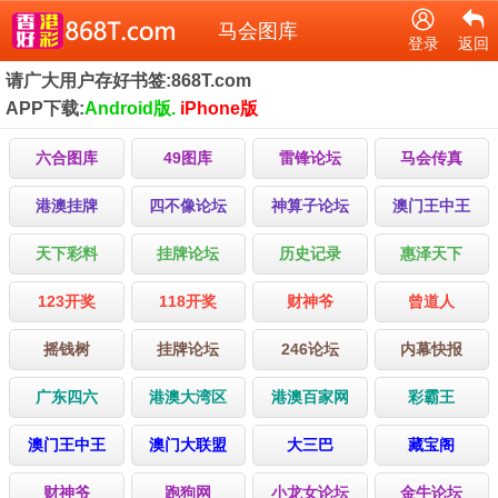
马会图库
登录
返回
请广大用户存好书签:868T.com
APP下载:
Android版.
iPhone版
六合图库
49图库
雷锋论坛
马会传真
港澳挂牌
四不像论坛
神算子论坛
澳门王中王
天下彩料
挂牌论坛
历史记录
惠泽天下
123开奖
118开奖
财神爷
曾道人
摇钱树
挂牌论坛
246论坛
内幕快报
广东四六
港澳大湾区
港澳百家网
彩霸王
澳门王中王
澳门大联盟
大三巴
藏宝阁
财神爷
跑狗网
小龙女论坛
金牛论坛